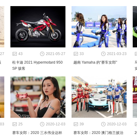
-27
43
2021-05-27
33
2021-03-23
版
杜卡迪 2021 Hypermotard 950
越南 Yamaha 的“赛车女郎”
马
SP 骇客
-03
25
2020-12-03
39
2020-12-03
赛车女郎：2020 三水伟业达杯
赛车女郎：2020 澳门格兰披治