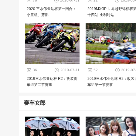
78
2020-07-31
22
2019-08
2020 三水伟业达杯第一回合：
2019MXGP 世界越野锦标赛
小童组、剪影
十四站-比利时站
36
2019-07-11
52
2019-07
2019三水伟业达杯 R2：改装街
2019三水伟业达杯 R2：改装
车组第二节赛事
车组第一节赛事
赛车女郎