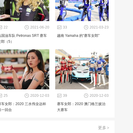
22
2021-06-20
33
2021-03-23
国油车队 Petronas SRT 赛车
越南 Yamaha 的“赛车女郎”
女郎（5）
25
2020-12-03
39
2020-12-03
赛车女郎：2020 三水伟业达杯
赛车女郎：2020 澳门格兰披治
第一回合
大赛车
更多
>