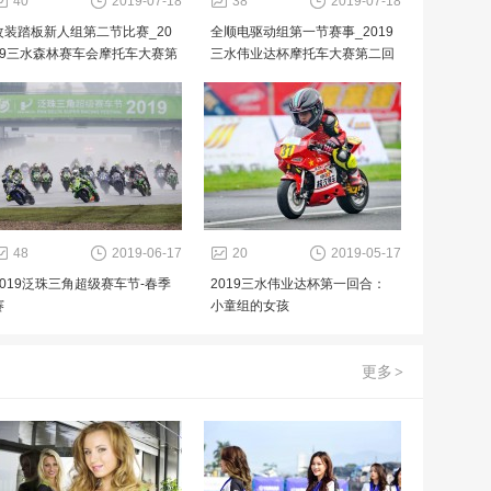
40
2019-07-18
38
2019-07-18
改装踏板新人组第二节比赛_20
全顺电驱动组第一节赛事_2019
19三水森林赛车会摩托车大赛第
三水伟业达杯摩托车大赛第二回
二回合
合
48
2019-06-17
20
2019-05-17
2019泛珠三角超级赛车节-春季
2019三水伟业达杯第一回合：
赛
小童组的女孩
更多
>