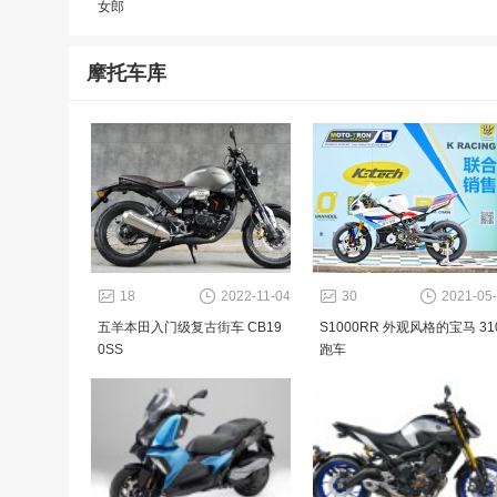
女郎
摩托车库
18
2022-11-04
30
2021-05
五羊本田入门级复古街车 CB19
S1000RR 外观风格的宝马 31
0SS
跑车