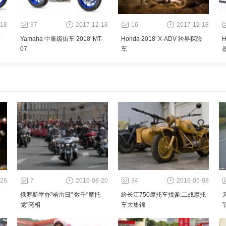
-18
37
2017-12-18
16
2017-12-18
车
Yamaha 中量级街车 2018' MT-
Honda 2018' X-ADV 跨界探险
H
07
车
-26
7
2016-08-20
34
2016-05-08
俄罗斯举办"哈雷日" 数千"摩托
给长江750摩托车找爹:二战摩托
党"亮相
车大集锦