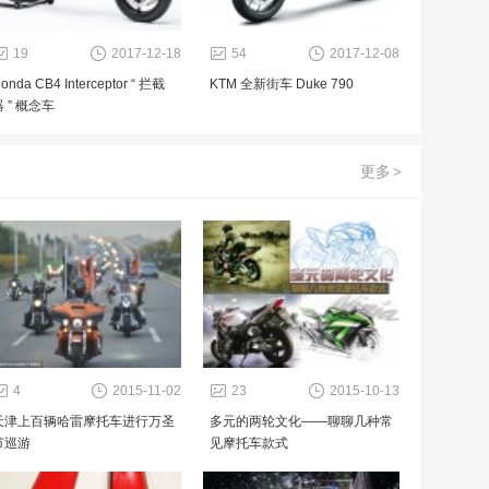
19
2017-12-18
54
2017-12-08
onda CB4 Interceptor “ 拦截
KTM 全新街车 Duke 790
器 ” 概念车
更多
>
4
2015-11-02
23
2015-10-13
天津上百辆哈雷摩托车进行万圣
多元的两轮文化——聊聊几种常
节巡游
见摩托车款式