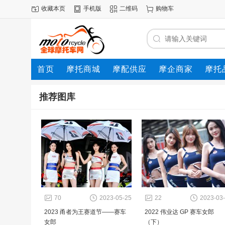
收藏本页
手机版
二维码
购物车
首页
摩托商城
摩配供应
摩企商家
摩托
动态
推荐图库
70
2023-05-25
22
2023-03
2023 甬者为王赛道节——赛车
2022 伟业达 GP 赛车女郎
女郎
（下）