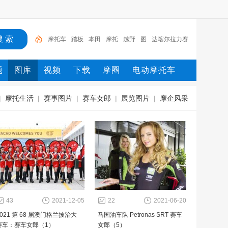
摩托车
踏板
本田
摩托
越野
图
达喀尔拉力赛
yamaha
宗申
MotoGP
题
图库
视频
下载
摩圈
电动摩托车
|
摩托生活
|
赛事图片
|
赛车女郎
|
展览图片
|
摩企风采
43
2021-12-05
22
2021-06-20
2021 第 68 届澳门格兰披治大
马国油车队 Petronas SRT 赛车
赛车：赛车女郎（1）
女郎（5）