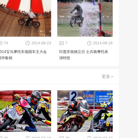
74
2014-08-23
7
2014-08-16
2014宝马摩托车德国车主大会
印度庆祝独立日 士兵骑摩托表
精华集锦
演特技
更多
>