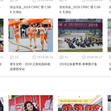
-09
33
2019-08-09
47
2019-08-09
第
田达车队_2019 CRRC 暨 CSB
世钊车队_2019 CRRC 暨 CSB
K 天津站
K 天津站
-11
23
2019-06-23
31
2019-06-17
街
赛车女郎：2019 正新轮胎杯挑
2019泛珠夏季赛-赛事图片集
战赛西安站