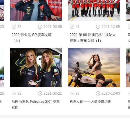
-23
22
2023-03-08
43
2021-12-05
2022 伟业达 GP 赛车女郎
2021 第 68 届澳门格兰披治大
马
（上）
赛车：赛车女郎（1）
-25
32
2021-02-21
28
2020-12-03
车
马国油车队 Petronas SRT 赛车
机车女郎——人像摄影组图
女郎