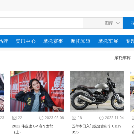
品牌
资讯中心
摩托赛事
摩托知道
摩托车展
专
摩托车库
-23
22
2023-03-08
18
2022-11-04
2022 伟业达 GP 赛车女郎
五羊本田入门级复古街车 CB19
（上）
0SS