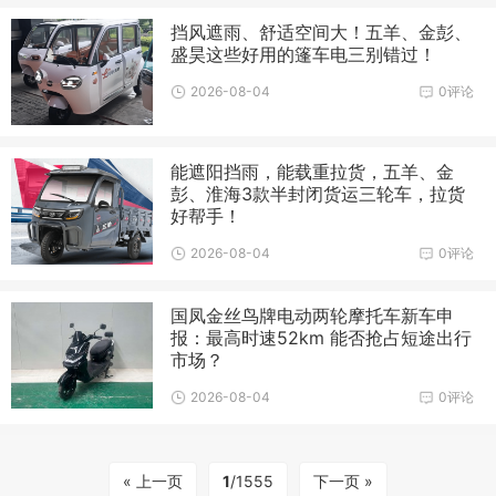
挡风遮雨、舒适空间大！五羊、金彭、
盛昊这些好用的篷车电三别错过！
2026-08-04
0评论
能遮阳挡雨，能载重拉货，五羊、金
彭、淮海3款半封闭货运三轮车，拉货
好帮手！
2026-08-04
0评论
国凤金丝鸟牌电动两轮摩托车新车申
报：最高时速52km 能否抢占短途出行
市场？
2026-08-04
0评论
« 上一页
1
/1555
下一页 »